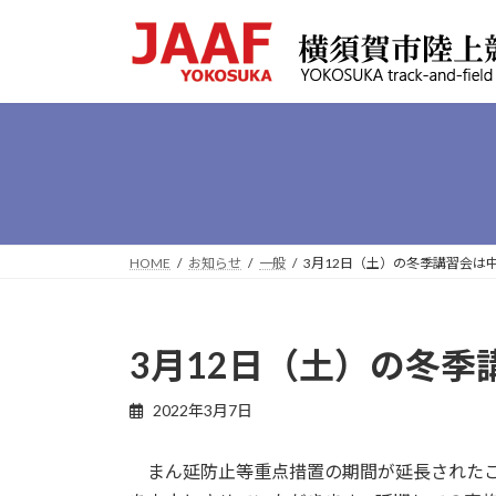
コ
ナ
ン
ビ
テ
ゲ
ン
ー
ツ
シ
へ
ョ
ス
ン
キ
に
ッ
移
プ
動
HOME
お知らせ
一般
3月12日（土）の冬季講習会は
3月12日（土）の冬
最
2022年3月7日
終
更
まん延防止等重点措置の期間が延長されたこ
新