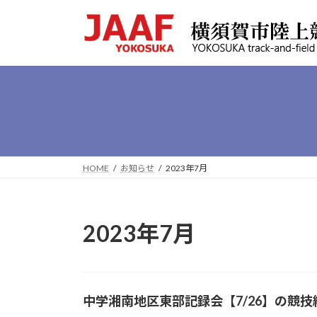
コ
ナ
ン
ビ
テ
ゲ
ン
ー
ツ
シ
へ
ョ
ス
ン
キ
に
ッ
移
プ
動
HOME
お知らせ
2023年7月
2023年7月
中学湘南地区東部記録会【7/26】の競