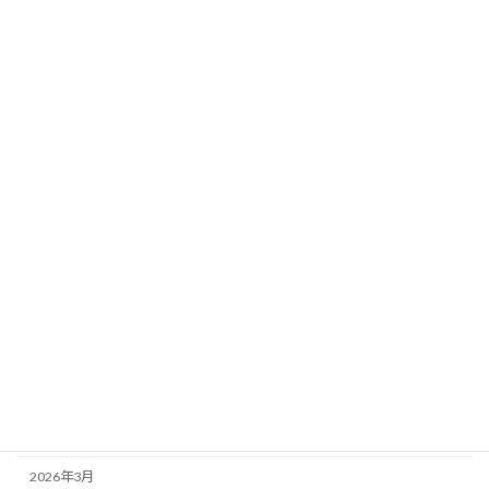
中体連
協会員の皆様へ
未分類
競技結果
競技順序・注意事項等
高体連
アーカイブ
2026年7月
2026年6月
2026年5月
2026年4月
2026年3月