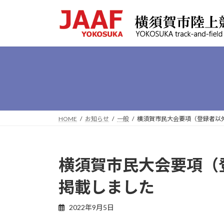
コ
ナ
ン
ビ
テ
ゲ
ン
ー
ツ
シ
へ
ョ
ス
ン
キ
に
ッ
移
プ
動
HOME
お知らせ
一般
横須賀市民大会要項（登録者以
横須賀市民大会要項（
掲載しました
最
2022年9月5日
終