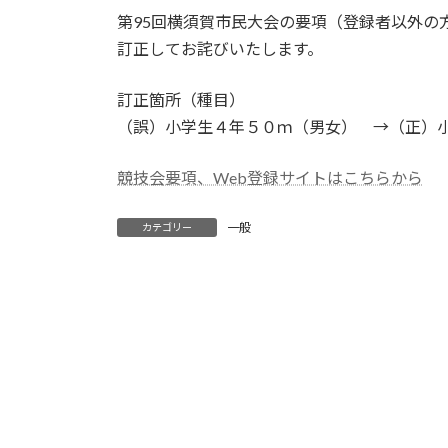
更
第95回横須賀市民大会の要項（登録者以外の
新
日
訂正してお詫びいたします。
時
:
訂正箇所（種目）
（誤）小学生４年５０ｍ（男女） →（正）
競技会要項、Web登録サイトはこちらから
一般
カテゴリー