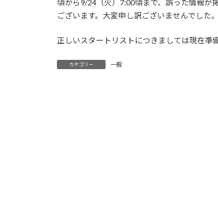
日
頃から9/24（火）7:00頃まで、誤った情
時
ございます。大変申し訳ございませんでした
:
正しいスタートリストにつきましては現在準備中
一般
カテゴリー