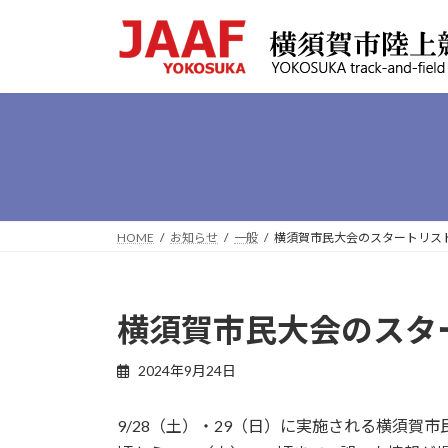
コ
ナ
ン
ビ
テ
ゲ
ン
ー
ツ
シ
へ
ョ
ス
ン
キ
に
ッ
移
プ
動
HOME
お知らせ
一般
横須賀市民大会のスタートリス
横須賀市民大会のスタ
最
2024年9月24日
終
更
9/28（土）・29（日）に実施される横須賀市
新