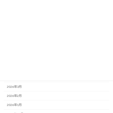
未分類
競技結果
競技順序・注意事項等
高体連
アーカイブ
2026年7月
2026年6月
2026年5月
2026年4月
2026年3月
2026年2月
2026年1月