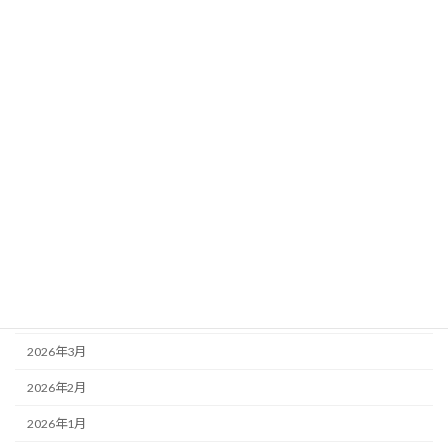
未分類
競技結果
競技順序・注意事項等
高体連
アーカイブ
2026年7月
2026年6月
2026年5月
2026年4月
2026年3月
2026年2月
2026年1月