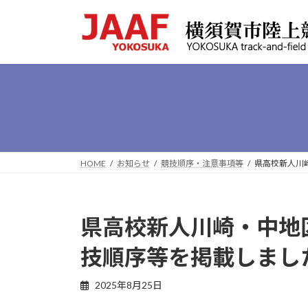
コ
ナ
ン
ビ
テ
ゲ
ン
ー
ツ
シ
へ
ョ
ス
ン
キ
に
ッ
移
プ
動
HOME
お知らせ
競技順序・注意事項等
県高校新人川崎
県高校新人川崎・中地区予
技順序等を掲載しまし
最
2025年8月25日
終