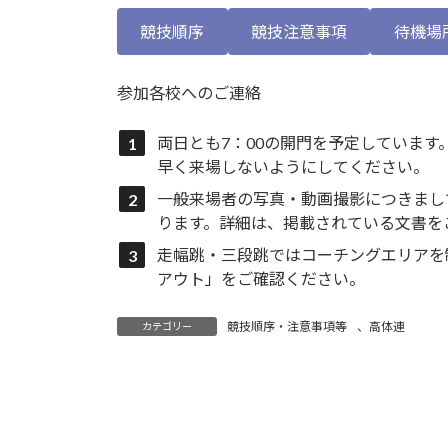
更
新
競技順序
競技注意事項
待機場
日
時
:
参加各校へのご連絡
両日とも7：00の開門を予定していま
早く来場しないようにしてください。
一般来場者の写真・動画撮影につきまし
ります。詳細は、掲載されている文書
走幅跳・三段跳ではコーチングエリアを
アウト」をご確認ください。
競技順序・注意事項等
、
高体連
カテゴリー