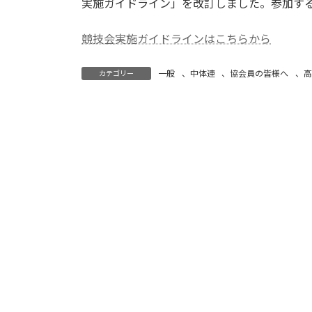
日
実施ガイドライン」を改訂しました。参加す
時
:
競技会実施ガイドラインはこちらから
一般
、
中体連
、
協会員の皆様へ
、
高
カテゴリー