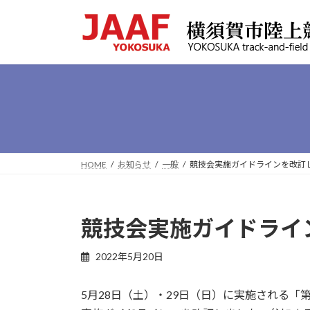
コ
ナ
ン
ビ
テ
ゲ
ン
ー
ツ
シ
へ
ョ
ス
ン
キ
に
ッ
移
プ
動
HOME
お知らせ
一般
競技会実施ガイドラインを改訂
競技会実施ガイドライ
最
2022年5月20日
終
更
5月28日（土）・29日（日）に実施される「
新