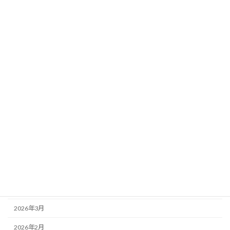
協会員の皆様へ
未分類
競技結果
競技順序・注意事項等
高体連
アーカイブ
2026年7月
2026年6月
2026年5月
2026年4月
2026年3月
2026年2月